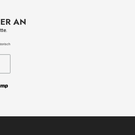
TER AN
tte.
torisch