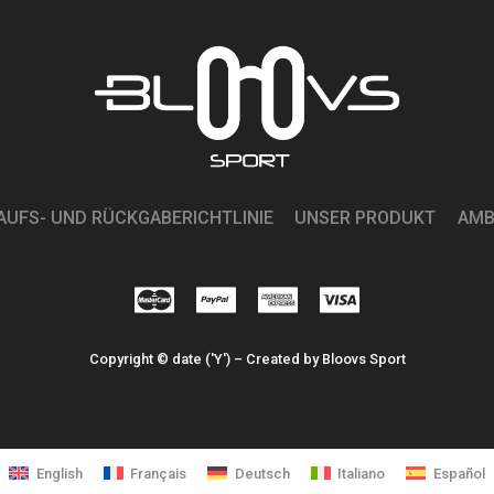
AUFS- UND RÜCKGABERICHTLINIE
UNSER PRODUKT
AMB
Copyright © date ('Y') – Created by Bloovs Sport
English
Français
Deutsch
Italiano
Español