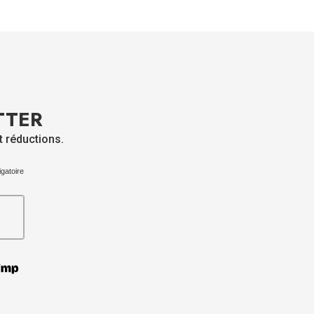
TTER
t réductions.
igatoire