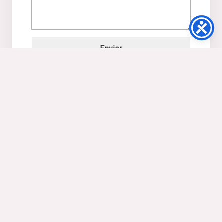
Enviar
APÚNTATE GRATIS A NUESTRA
NEWSLETTER
Sé el primero en recibir todas las noticias, actualizad,
consejos y descuentos