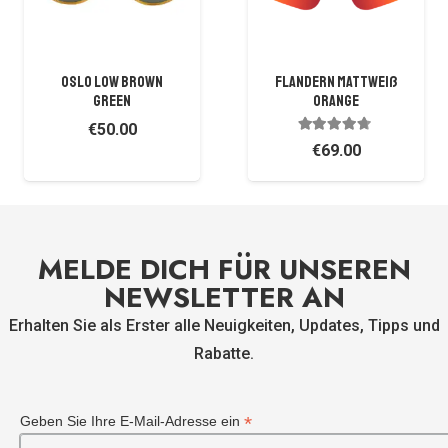
OSLO LOW BROWN
Flandern Mattweiß
GREEN
Orange
€
50.00
Bewertet mit
4.50
v
€
69.00
MELDE DICH FÜR UNSEREN
NEWSLETTER AN
Erhalten Sie als Erster alle Neuigkeiten, Updates, Tipps und
Rabatte.
*
Geben Sie Ihre E-Mail-Adresse ein