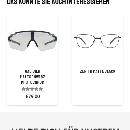
Das könnte Sie auch interessieren
GALIBIER
ZENITH MATTE BLACK
MATTSCHWARZ
PHOTOCHROM
on 5
Bewertet mit
4.78
von 5
€
79.00