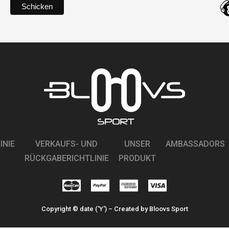
INIE
VERKAUFS- UND
UNSER
AMBASSADORS
RÜCKGABERICHTLINIE
PRODUKT
Copyright © date ('Y') – Created by Bloovs Sport