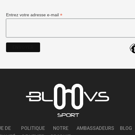
*
Entrez votre adresse e-mail
UE DE
POLITIQUE
NOTRE
AMBASSADEURS
BLOG