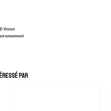
D Vision
environnement
téressé par