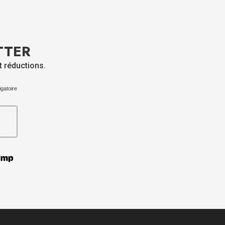
TTER
t réductions.
igatoire