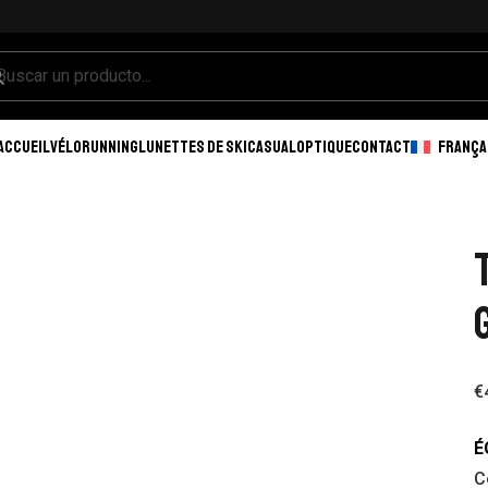
ACCUEIL
VÉLO
RUNNING
LUNETTES DE SKI
CASUAL
OPTIQUE
CONTACT
FRANÇA
€
É
C