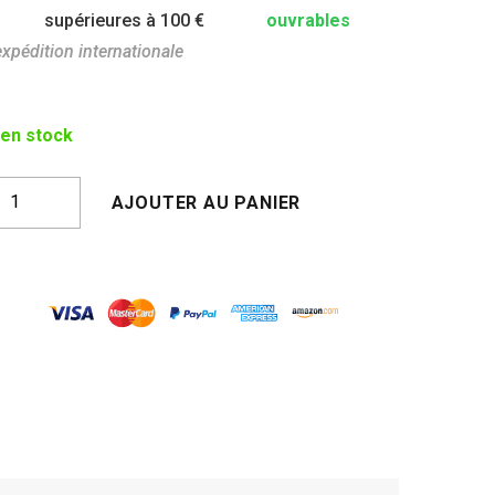
supérieures à 100 €
ouvrables
expédition internationale
 en stock
uantité
AJOUTER AU PANIER
e
HÉ
ERT
E
OKYO
LEU
LACIER