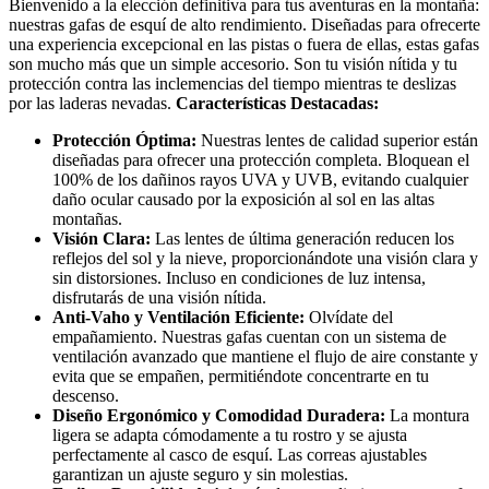
Bienvenido a la elección definitiva para tus aventuras en la montaña:
nuestras gafas de esquí de alto rendimiento. Diseñadas para ofrecerte
una experiencia excepcional en las pistas o fuera de ellas, estas gafas
son mucho más que un simple accesorio. Son tu visión nítida y tu
protección contra las inclemencias del tiempo mientras te deslizas
por las laderas nevadas.
Características Destacadas:
Protección Óptima:
Nuestras lentes de calidad superior están
diseñadas para ofrecer una protección completa. Bloquean el
100% de los dañinos rayos UVA y UVB, evitando cualquier
daño ocular causado por la exposición al sol en las altas
montañas.
Visión Clara:
Las lentes de última generación reducen los
reflejos del sol y la nieve, proporcionándote una visión clara y
sin distorsiones. Incluso en condiciones de luz intensa,
disfrutarás de una visión nítida.
Anti-Vaho y Ventilación Eficiente:
Olvídate del
empañamiento. Nuestras gafas cuentan con un sistema de
ventilación avanzado que mantiene el flujo de aire constante y
evita que se empañen, permitiéndote concentrarte en tu
descenso.
Diseño Ergonómico y Comodidad Duradera:
La montura
ligera se adapta cómodamente a tu rostro y se ajusta
perfectamente al casco de esquí. Las correas ajustables
garantizan un ajuste seguro y sin molestias.