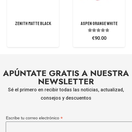
Aspen Orange White
STELVIO MATTE ORANGE
GREEN
Valorado con
4.61
de 5
€
69.00
€
90.00
APÚNTATE GRATIS A NUESTRA
NEWSLETTER
Sé el primero en recibir todas las noticias, actualizad,
consejos y descuentos
*
Escribe tu correo electrónico