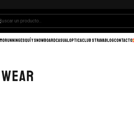
SMO
RUNNING
ESQUÍ Y SNOWBOARD
CASUAL
OPTICA
CLUB STRAVA
BLOG
CONTACTO
EWEAR