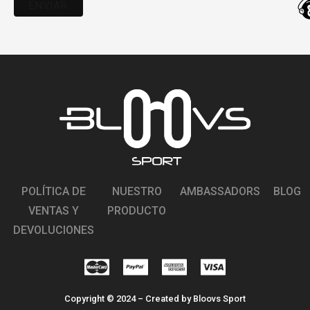
POLÍTICA DE
NUESTRO
AMBASSADORS
BLOG
VENTAS Y
PRODUCTO
D
DEVOLUCIONES
Copyright © 2024 – Created by Bloovs Sport