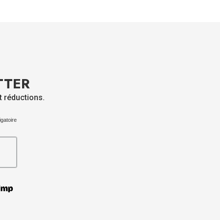
TTER
t réductions.
igatoire