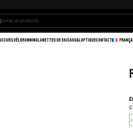
ACCUEIL
VÉLO
RUNNING
LUNETTES DE SKI
CASUAL
OPTIQUE
CONTACT
FRANÇA
É
C