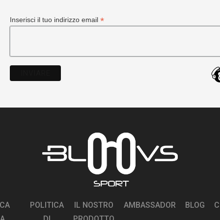
*
Inserisci il tuo indirizzo email
ICA
POLITICA
IL NOSTRO
AMBASSADOR
BLOG
C
LA
DI
PRODOTTO