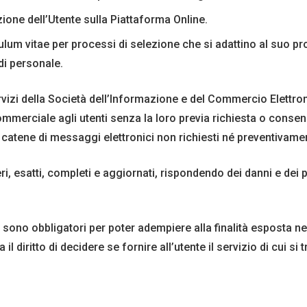
zione dell’Utente sulla Piattaforma Online.
culum vitae per processi di selezione che si adattino al suo p
di personale.
Servizi della Società dell’Informazione e del Commercio Elettro
 commerciale agli utenti senza la loro previa richiesta o con
à catene di messaggi elettronici non richiesti né preventivamen
ieri, esatti, completi e aggiornati, rispondendo dei danni e de
 * sono obbligatori per poter adempiere alla finalità esposta n
il diritto di decidere se fornire all’utente il servizio di cui si t