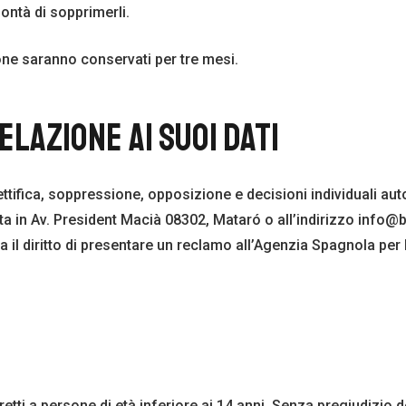
ontà di sopprimerli.
zione saranno conservati per tre mesi.
ELAZIONE AI SUOI DATI
rettifica, soppressione, opposizione e decisioni individuali aut
 sita in Av. President Macià 08302, Mataró o all’indirizzo i
 ha il diritto di presentare un reclamo all’Agenzia Spagnola per 
tti a persone di età inferiore ai 14 anni. Senza pregiudizio de