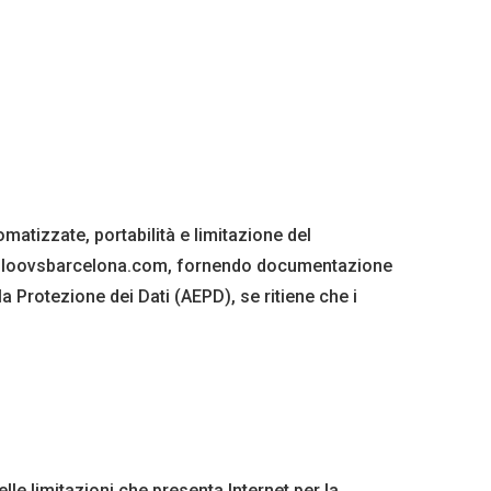
omatizzate, portabilità e limitazione del
nfo@bloovsbarcelona.com, fornendo documentazione
la Protezione dei Dati (AEPD), se ritiene che i
lle limitazioni che presenta Internet per la