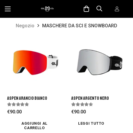
Negozio
MASCHERE DA SCI E SNOWBOARD
Aspen Arancio Bianco
Aspen Argento Nero
Valutato
4.61
su 5
Valutato
4.29
su 5
€
90.00
€
90.00
AGGIUNGI AL
LEGGI TUTTO
CARRELLO