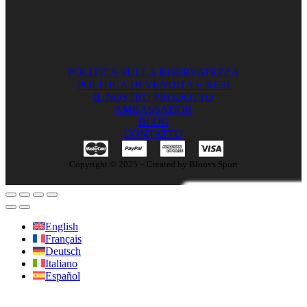
POLITICA SULLA RISERVATEZZA
POLITICA DI VENDITA E RESI
IL NOSTRO PRODOTTO
AMBASSADOR
BLOG
CONTATTO
Copyright © 2025 – Created by Bloovs Sport
English
Français
Deutsch
Italiano
Español