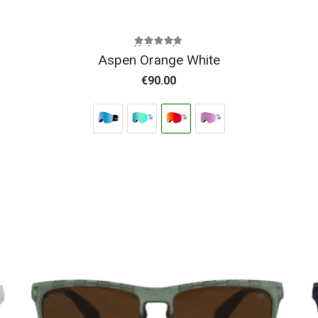
Valorado con
4.61
de 5
Aspen Orange White
€
90.00