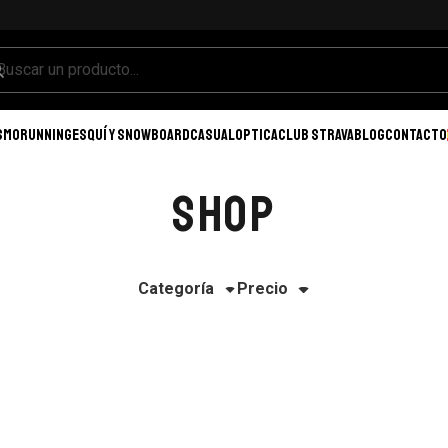
SMO
RUNNING
ESQUÍ Y SNOWBOARD
CASUAL
OPTICA
CLUB STRAVA
BLOG
CONTACTO
SHOP
Categoría
Precio