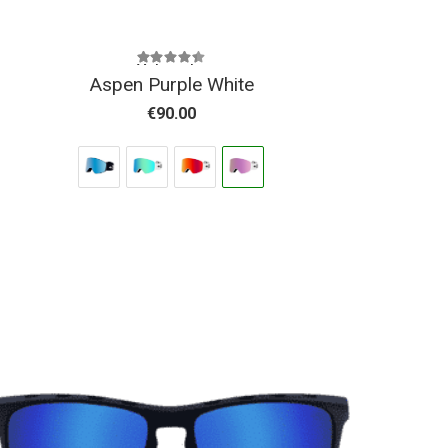
Valorado con
4.37
de 5
Aspen Purple White
€
90.00