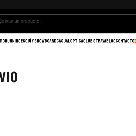
SMO
RUNNING
ESQUÍ Y SNOWBOARD
CASUAL
OPTICA
CLUB STRAVA
BLOG
CONTACTO
VIO