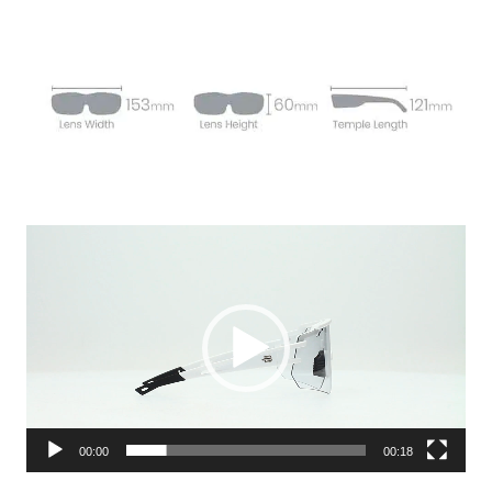
Video
Player
00:00
00:18