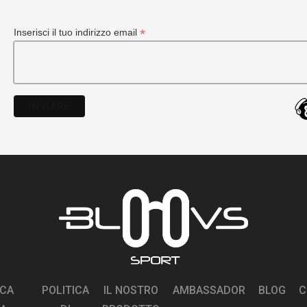
*
Inserisci il tuo indirizzo email
ICA
POLITICA
IL NOSTRO
AMBASSADOR
BLOG
C